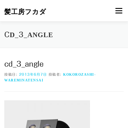
コ
ン
髪工房フカダ
メニュー
テ
ン
ツ
へ
HOME
メニュー＆プライス
営業カレンダー
CD_3_ANGLE
ス
キ
ッ
プ
ご挨拶と地図
NEWS
MAIL
cd_3_angle
投稿日:
2013年6月7日
投稿者:
KOKOROZASHI-
WAREMINATENSAI