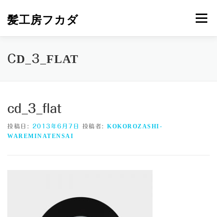
コ
ン
髪工房フカダ
メニュー
テ
ン
ツ
へ
HOME
メニュー＆プライス
営業カレンダー
CD_3_FLAT
ス
キ
ッ
プ
ご挨拶と地図
NEWS
MAIL
cd_3_flat
投稿日:
2013年6月7日
投稿者:
KOKOROZASHI-
WAREMINATENSAI