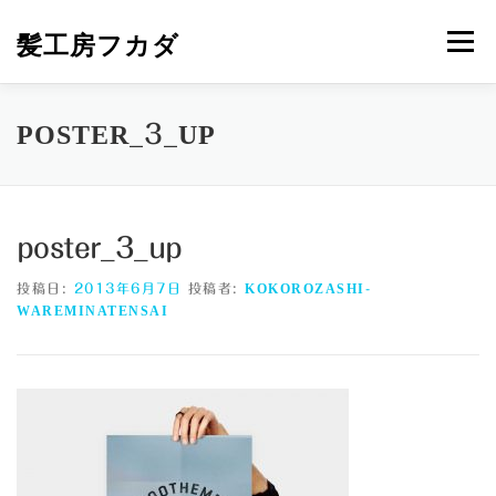
コ
ン
髪工房フカダ
メニュー
テ
ン
ツ
へ
HOME
メニュー＆プライス
営業カレンダー
POSTER_3_UP
ス
キ
ッ
プ
ご挨拶と地図
NEWS
MAIL
poster_3_up
投稿日:
2013年6月7日
投稿者:
KOKOROZASHI-
WAREMINATENSAI