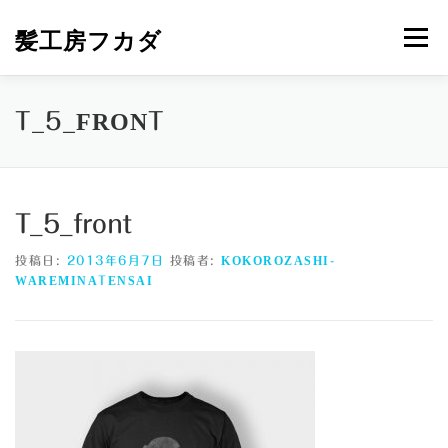
コ
ン
髪工房フカダ
メニュー
テ
ン
ツ
へ
HOME
メニュー＆プライス
営業カレンダー
T_5_FRONT
ス
キ
ッ
プ
ご挨拶と地図
NEWS
MAIL
T_5_front
投稿日:
2013年6月7日
投稿者:
KOKOROZASHI-
WAREMINATENSAI